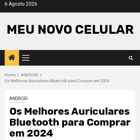
Skip
6 Agosto 2026
to
content
MEU NOVO CELULAR
Primary
Menu
Home
ANDROID
Os Melhores Auriculares Bluetooth para Comprar em 2024
ANDROID
Os Melhores Auriculares
Bluetooth para Comprar
em 2024