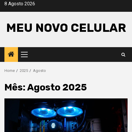
Skip
8 Agosto 2026
to
content
MEU NOVO CELULAR
Primary
Menu
Home
2025
Agosto
Mês:
Agosto 2025